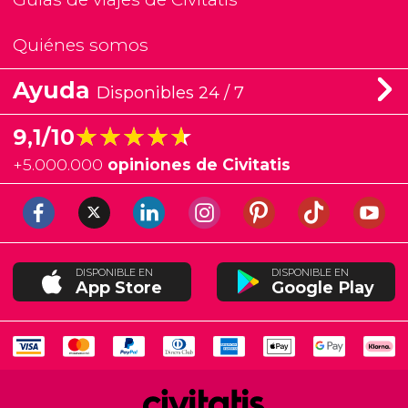
Quiénes somos
Ayuda
Disponibles 24 / 7
★★★★★
★★★★★
9,1/10
+
5.000.000
opiniones de Civitatis
DISPONIBLE EN
DISPONIBLE EN
App Store
Google Play