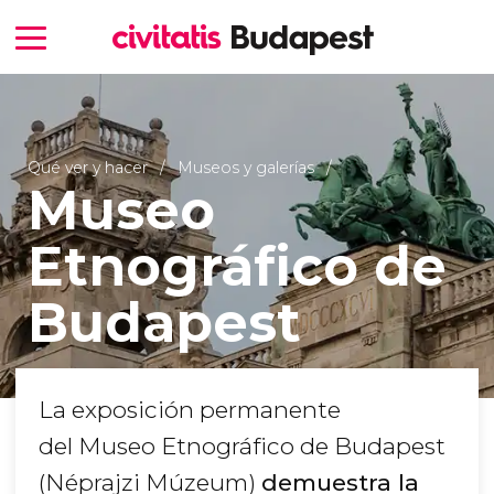
Qué ver y hacer
Museos y galerías
Museo
Etnográfico de
Budapest
La exposición permanente
del Museo Etnográfico de Budapest
(Néprajzi Múzeum)
demuestra la