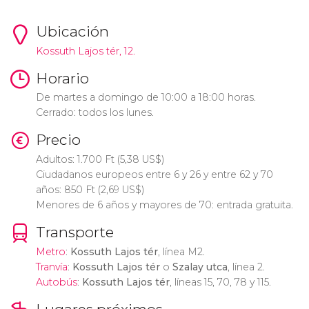
Ubicación
Kossuth Lajos tér, 12.
Horario
De martes a domingo de 10:00 a 18:00 horas.
Cerrado: todos los lunes.
Precio
Adultos: 1.700
Ft
(5,38
US$
)
Ciudadanos europeos entre 6 y 26 y entre 62 y 70
años: 850
Ft
(2,69
US$
)
Menores de 6 años y mayores de 70: entrada gratuita.
Transporte
Metro
:
Kossuth Lajos tér
, línea M2.
Tranvía
:
Kossuth Lajos tér
o
Szalay utca
, línea 2.
Autobús
:
Kossuth Lajos tér
, líneas 15, 70, 78 y 115.