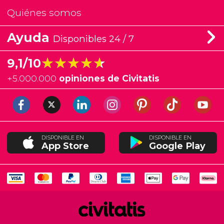
Quiénes somos
Ayuda
Disponibles 24 / 7
★★★★★
★★★★★
9,1/10
+
5.000.000
opiniones de Civitatis
DISPONIBLE EN
DISPONIBLE EN
App Store
Google Play