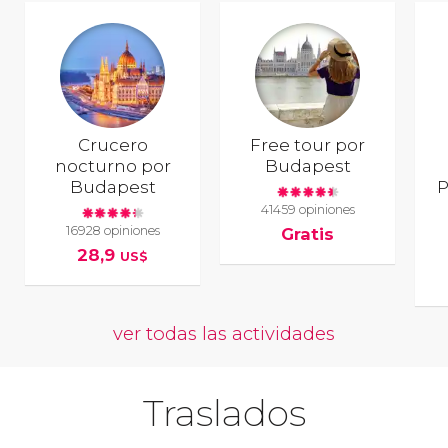
Crucero
Free tour por
nocturno por
Budapest
Budapest
P
41459 opiniones
16928 opiniones
Gratis
28,9
US$
ver todas las actividades
Traslados