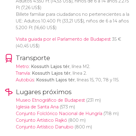
Adultos 4.550
Ft
(14,53
US$
), niños de 6 a 14 años 2.275
Ft
(7,26
US$
)
Billete familiar para ciudadanos no pertenecientes a la
UE: Adultos 10.400
Ft
(33,21
US$
), niños de 6 a 14 años
5.200
Ft
(16,60
US$
)
Visita guiada por el Parlamento de Budapest
35
€
(40,45
US$
)
Transporte
Metro
:
Kossuth Lajos tér
, línea M2.
Tranvía
:
Kossuth Lajos tér
, línea 2.
Autobús
:
Kossuth Lajos tér
, líneas 15, 70, 78 y 115.
Lugares próximos
Museo Etnográfico de Budapest
(231 m)
Iglesia de Santa Ana
(573 m)
Conjunto Folclórico Nacional de Hungría
(718 m)
Conjunto Artístico Rajkó
(800 m)
Conjunto Artístico Danubio
(800 m)