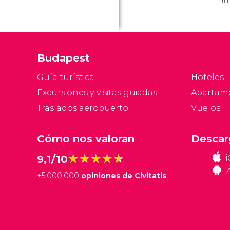
de
t
c
q
Budapest
la
d
Guía turística
Hoteles
Excursiones y visitas guiadas
Apartam
Traslados aeropuerto
Vuelos
Cómo nos valoran
Descar
★★★★★
★★★★★
9,1/10
+
5.000.000
opiniones de Civitatis