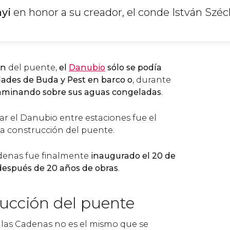
yi
en honor a su creador, el conde István Széc
ón
del puente,
el
Danubio
sólo se podía
udades de Buda y Pest en barco
o
, durante
aminando sobre sus aguas congeladas
.
zar el Danubio entre estaciones fue el
la construcción del puente.
adenas fue finalmente
inaugurado el 20 de
después de 20 años de obras
.
rucción del puente
 las Cadenas no es el mismo que se