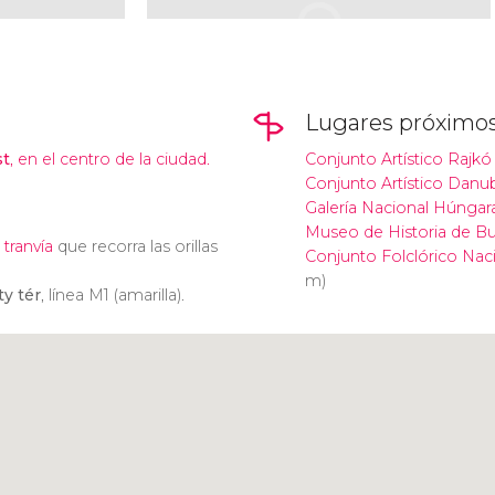
Lugares próximo
st
, en el centro de la ciudad.
Conjunto Artístico Rajkó
Conjunto Artístico Danu
Galería Nacional Húngar
Museo de Historia de B
e
tranvía
que recorra las orillas
Conjunto Folclórico Nac
m)
y tér
, línea M1 (amarilla).
Pulsa para usar el mapa