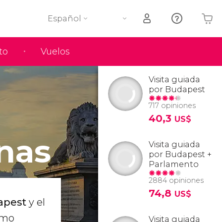
Español
to
Vuelos
Tu carrito está vacío
Visita guiada
por Budapest
717 opiniones
40,3
US$
nas
Visita guiada
por Budapest +
Parlamento
2884 opiniones
74,8
US$
apest
y el
omo
Visita guiada