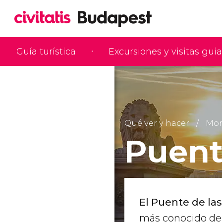
Guía turística
Excursiones y visitas gui
Qué ver y hacer
Mon
Puent
El Puente de la
más conocido de 