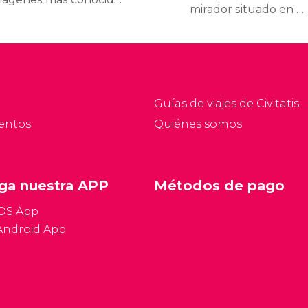
mirador situado en la
 Budapest. El castillo
colina de Buda, en la
ambién es conocido
orilla oeste del Danubio.
omo Palacio Real, ya
Desde su cima se puede
ue antiguamente fue
contemplar Pest en
 residencia de los reyes
todo su esplendor.
e Hungría.
Guías de viajes de Civitatis
entos
Quiénes somos
ga nuestra APP
Métodos de pago
iOS App
Android App