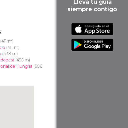
Lleva tu guía
siempre contigo
s
(411 m)
bio
(411 m)
a
(438 m)
udapest
(495 m)
ional de Hungría
(606